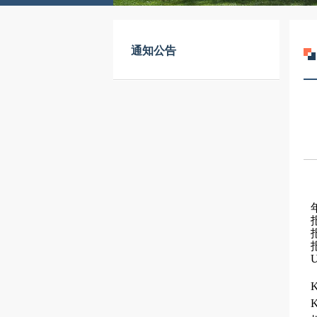
通知公告
U
K
K