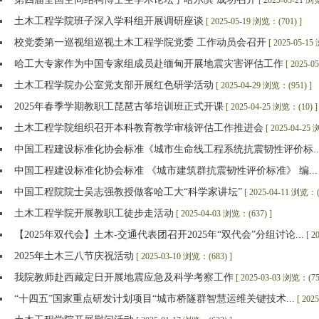
[ 2025-05-21 浏
土木工程学院班子深入学科组开展调研座谈
[ 2025-05-19 浏览：(701) ]
校党委第一巡视组巡视土木工程学院党委 工作动员会召开
[ 2025-05-15
哈工大专家作为中国专家组成员赴缅甸开展地震灾害评估工作
[ 2025-0
土木工程学院办公室党支部开展红色研学活动
[ 2025-04-29 浏览：(951) ]
2025年春季学期教职工琵琶古筝培训班正式开课
[ 2025-04-25 浏览：(10) ]
土木工程学院组织召开本科教育教学审核评估工作推进会
[ 2025-04-25
中国工程建设标准化协会标准《城市生命线工程系统抗震韧性评价标..
中国工程建设标准化协会标准 《城市建筑群抗震韧性评价标准》 编...
中国工程院院士吴志强教授做客哈工大“科学家讲坛”
[ 2025-04-11 浏览：(
土木工程学院开展教职工徒步走活动
[ 2025-04-03 浏览：(637) ]
【2025年双代会】土木-交通代表团召开2025年“双代会”分组讨论...
[ 2
2025年土木三八节庆祝活动
[ 2025-03-10 浏览：(683) ]
我院教师赴西藏定日开展地震应急及科学考察工作
[ 2025-03-03 浏览：(75
“十四五”国家重点研发计划项目“城市桥隧群智慧运维关键技术...
[ 202